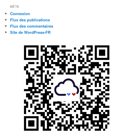
MÉTA
Connexion
Flux des publications
Flux des commentaires
Site de WordPress-FR