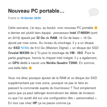
Nouveau PC portable…
Publié le
16 février 2020
Cette semaine, j’ai reçu, au boulot, mon nouveau PC portable
e dernier est plutôt bien équipé : processeur
Intel i7-9850H
(sorti
en 2019) épaulé par
32 Go
de
RAM
, 16 Go de base + 16 Go
ajouté par mes soins. Au niveau du stockage, il y a un disque
dur
SSD
NVMe
de 512 Go (Western Digital) + un disque dur SSD
Cruxial MX500
de 2 To pour le stockage de
VM
/
ISO
. Pour la
partie graphique, hormis le chipset intel intégré, il y a également,
un
GPU
dédié à savoir une
Nvidia Quadro T2000
. En somme,
une belle bête
Vous me direz pourquoi ajouter de la RAM et un disque dur SSD
supplémentaire par mes soins, pourquoi ne pas le faire en
passant la commande auprès du fournisseur ? Tout simplement
parce que ça peut rallonger énormément les délais de livraison
vu que l’on aurait été sur une configuration dite « personnalisé ».
En tout cas chez
HP
ça se passe comme ça.