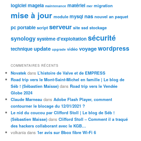
logiciel
mageia
matériel
migration
maintenance
mer
mise à jour
nas
mysql
module
nouvel an
paquet
serveur
pc portable
script
site
ssd
stockage
sécurité
synology
système d'exploitation
wordpress
update
voyage
technique
vidéo
upgrade
COMMENTAIRES RÉCENTS
Novatek
dans
L’histoire de Valve et de EMPRESS
Road trip vers le Mont-Saint-Michel en famille | Le blog de
Séb ! (Sébastien Maisse)
dans
Road trip vers le Vendée
Globe 2024
Claude Marneau
dans
Adobe Flash Player, comment
contourner le blocage du 12/01/2021 ?
Le nid du coucou par Clifford Stoll | Le blog de Séb !
(Sébastien Maisse)
dans
Clifford Stoll – Comment il a traqué
des hackers collaborant avec le KGB…
volkania
dans
1er avis sur Bbox fibre Wi-Fi 6