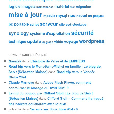
logiciel
mageia
matériel
migration
maintenance
mer
mise à jour
nas
mysql
module
nouvel an
paquet
serveur
pc portable
script
site
ssd
stockage
sécurité
synology
système d'exploitation
wordpress
update
voyage
technique
vidéo
upgrade
COMMENTAIRES RÉCENTS
Novatek
dans
L’histoire de Valve et de EMPRESS
Road trip vers le Mont-Saint-Michel en famille | Le blog de
Séb ! (Sébastien Maisse)
dans
Road trip vers le Vendée
Globe 2024
Claude Marneau
dans
Adobe Flash Player, comment
contourner le blocage du 12/01/2021 ?
Le nid du coucou par Clifford Stoll | Le blog de Séb !
(Sébastien Maisse)
dans
Clifford Stoll – Comment il a traqué
des hackers collaborant avec le KGB…
volkania
dans
1er avis sur Bbox fibre Wi-Fi 6