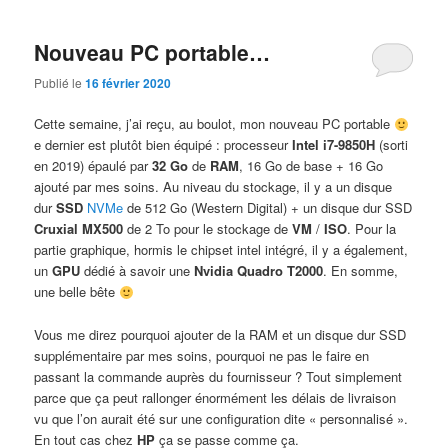
Nouveau PC portable…
Publié le
16 février 2020
Cette semaine, j’ai reçu, au boulot, mon nouveau PC portable
e dernier est plutôt bien équipé : processeur
Intel i7-9850H
(sorti
en 2019) épaulé par
32 Go
de
RAM
, 16 Go de base + 16 Go
ajouté par mes soins. Au niveau du stockage, il y a un disque
dur
SSD
NVMe
de 512 Go (Western Digital) + un disque dur SSD
Cruxial MX500
de 2 To pour le stockage de
VM
/
ISO
. Pour la
partie graphique, hormis le chipset intel intégré, il y a également,
un
GPU
dédié à savoir une
Nvidia Quadro T2000
. En somme,
une belle bête
Vous me direz pourquoi ajouter de la RAM et un disque dur SSD
supplémentaire par mes soins, pourquoi ne pas le faire en
passant la commande auprès du fournisseur ? Tout simplement
parce que ça peut rallonger énormément les délais de livraison
vu que l’on aurait été sur une configuration dite « personnalisé ».
En tout cas chez
HP
ça se passe comme ça.