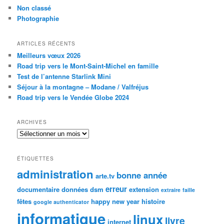
Non classé
Photographie
ARTICLES RÉCENTS
Meilleurs vœux 2026
Road trip vers le Mont-Saint-Michel en famille
Test de l’antenne Starlink Mini
Séjour à la montagne – Modane / Valfréjus
Road trip vers le Vendée Globe 2024
ARCHIVES
Archives
ÉTIQUETTES
administration
bonne année
arte.tv
erreur
documentaire
données
dsm
extension
extraire
faille
fêtes
happy new year
histoire
google authenticator
informatique
linux
livre
internet