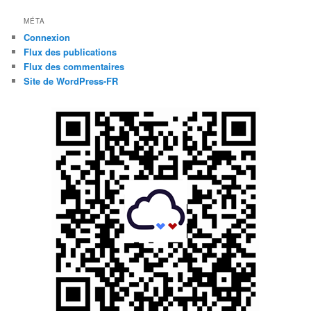
MÉTA
Connexion
Flux des publications
Flux des commentaires
Site de WordPress-FR