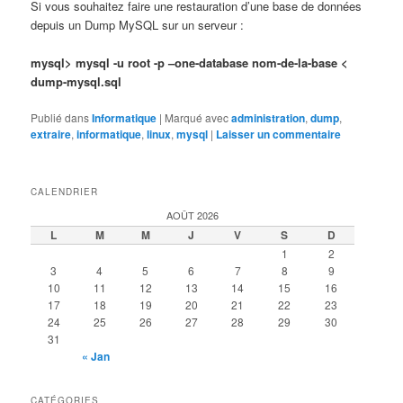
Si vous souhaitez faire une restauration d’une base de données
depuis un Dump MySQL sur un serveur :
mysql> mysql -u root -p –one-database nom-de-la-base <
dump-mysql.sql
Publié dans
Informatique
|
Marqué avec
administration
,
dump
,
extraire
,
informatique
,
linux
,
mysql
|
Laisser un commentaire
CALENDRIER
AOÛT 2026
L
M
M
J
V
S
D
1
2
3
4
5
6
7
8
9
10
11
12
13
14
15
16
17
18
19
20
21
22
23
24
25
26
27
28
29
30
31
« Jan
CATÉGORIES