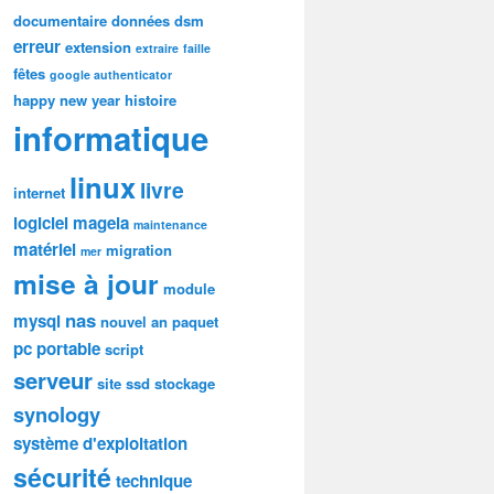
documentaire
données
dsm
erreur
extension
extraire
faille
fêtes
google authenticator
happy new year
histoire
informatique
linux
livre
internet
logiciel
mageia
maintenance
matériel
migration
mer
mise à jour
module
nas
mysql
nouvel an
paquet
pc portable
script
serveur
site
ssd
stockage
synology
système d'exploitation
sécurité
technique