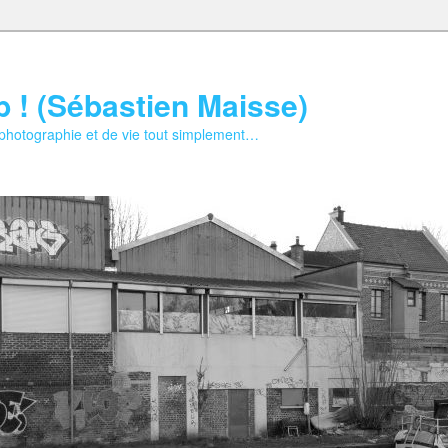
b ! (Sébastien Maisse)
 photographie et de vie tout simplement…