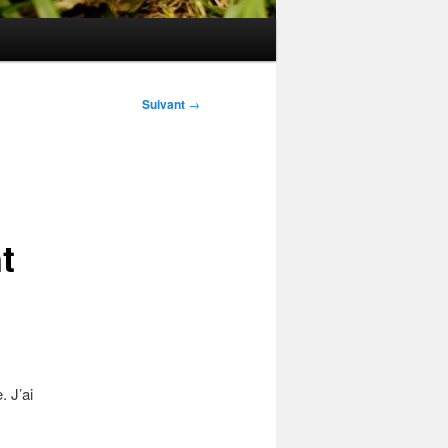
Suivant
→
t
. J’ai