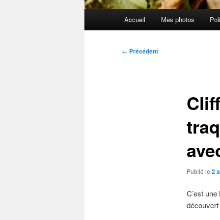
Menu
Accueil
Mes photos
Pol
principal
Navigation
←
Précédent
des
articles
Clif
tra
ave
Publié le
2 
C’est une 
découver