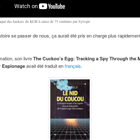
traqué des hackers du KGB à cause de 75 centimes par Sylvqin
istoire se passer de nous, ça aurait été pris en charge plus rapidement
mation, son livre
The
Cuckoo’s Egg: Tracking a Spy Through the 
 Espionage
avait été traduit en
français
.