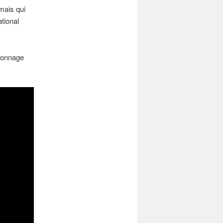
mais qui
tional
sonnage