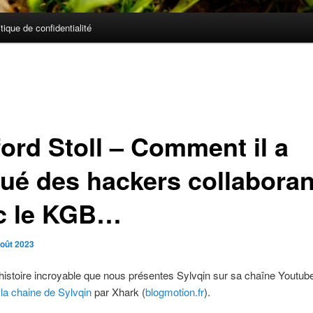
itique de confidentialité
ford Stoll – Comment il a
qué des hackers collaboran
c le KGB…
août 2023
histoire incroyable que nous présentes Sylvqin sur sa chaîne Youtube
t
la chaine de Sylvqin
par Xhark (
blogmotion.fr
).