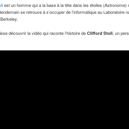
ll
est un homme qui a la base à la tête dans les étoiles (Astronome) 
 lendemain se retrouve à s’occuper de l’informatique au Laboratoire na
Berkeley.
isse découvrir la vidéo qui raconte l’histoire de
Clifford Stoll
, un per