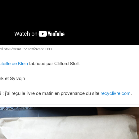
ord Stoll durant une conférence TED
uteille de Klein
fabriqué par Clifford Stoll.
k et Sylvqin
 : j’ai reçu le livre ce matin en provenance du site
recyclivre.com
.