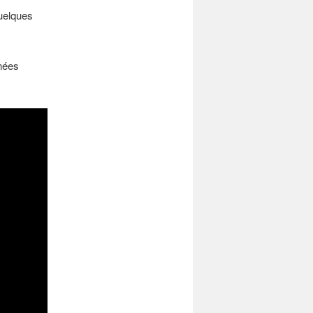
uelques
nnées