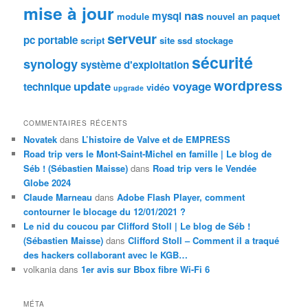
mise à jour
nas
mysql
module
nouvel an
paquet
serveur
pc portable
script
site
ssd
stockage
sécurité
synology
système d'exploitation
wordpress
update
voyage
technique
vidéo
upgrade
COMMENTAIRES RÉCENTS
Novatek
dans
L’histoire de Valve et de EMPRESS
Road trip vers le Mont-Saint-Michel en famille | Le blog de
Séb ! (Sébastien Maisse)
dans
Road trip vers le Vendée
Globe 2024
Claude Marneau
dans
Adobe Flash Player, comment
contourner le blocage du 12/01/2021 ?
Le nid du coucou par Clifford Stoll | Le blog de Séb !
(Sébastien Maisse)
dans
Clifford Stoll – Comment il a traqué
des hackers collaborant avec le KGB…
volkania
dans
1er avis sur Bbox fibre Wi-Fi 6
MÉTA