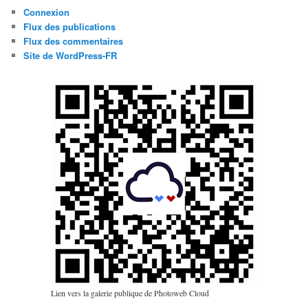
Connexion
Flux des publications
Flux des commentaires
Site de WordPress-FR
Lien vers la galerie publique de Photoweb Cloud