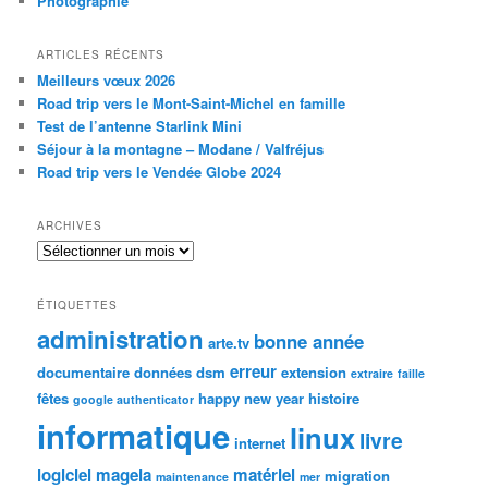
Photographie
ARTICLES RÉCENTS
Meilleurs vœux 2026
Road trip vers le Mont-Saint-Michel en famille
Test de l’antenne Starlink Mini
Séjour à la montagne – Modane / Valfréjus
Road trip vers le Vendée Globe 2024
ARCHIVES
Archives
ÉTIQUETTES
administration
bonne année
arte.tv
erreur
documentaire
données
dsm
extension
extraire
faille
fêtes
happy new year
histoire
google authenticator
informatique
linux
livre
internet
logiciel
mageia
matériel
migration
maintenance
mer