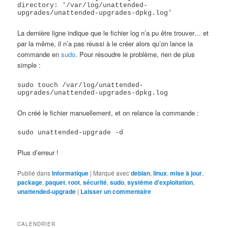
directory: '/var/log/unattended-
upgrades/unattended-upgrades-dpkg.log'
La dernière ligne indique que le fichier log n’a pu être trouver… et
par la même, il n’a pas réussi à le créer alors qu’on lance la
commande en
sudo
. Pour résoudre le problème, rien de plus
simple :
sudo touch /var/log/unattended-
upgrades/unattended-upgrades-dpkg.log
On créé le fichier manuellement, et on relance la commande :
sudo unattended-upgrade -d
Plus d’erreur !
Publié dans
Informatique
|
Marqué avec
debian
,
linux
,
mise à jour
,
package
,
paquet
,
root
,
sécurité
,
sudo
,
système d'exploitation
,
unattended-upgrade
|
Laisser un commentaire
CALENDRIER