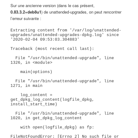
Sur une ancienne version (dans le cas présent,
0.83.3.2+deb8u1
) de unattended-upgrades, on peut rencontrer
l’erreur suivante :
Extracting content from '/var/log/unattended-
upgrades/unattended-upgrades-dpkg.log' since 
'2020-02-04 09:53:03.304883'

Traceback (most recent call last):

  File "/usr/bin/unattended-upgrade", line 
1326, in <module>

    main(options)

  File "/usr/bin/unattended-upgrade", line 
1271, in main

    log_content = 
get_dpkg_log_content(logfile_dpkg, 
install_start_time)

  File "/usr/bin/unattended-upgrade", line 
1020, in get_dpkg_log_content

    with open(logfile_dpkg) as fp:

FileNotFoundError: [Errno 2] No such file or 