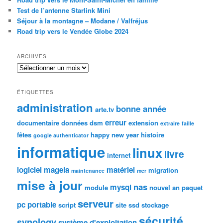
Test de l’antenne Starlink Mini
Séjour à la montagne – Modane / Valfréjus
Road trip vers le Vendée Globe 2024
ARCHIVES
Archives
ÉTIQUETTES
administration
bonne année
arte.tv
erreur
documentaire
données
dsm
extension
extraire
faille
fêtes
happy new year
histoire
google authenticator
informatique
linux
livre
internet
logiciel
mageia
matériel
migration
maintenance
mer
mise à jour
nas
mysql
module
nouvel an
paquet
serveur
pc portable
script
site
ssd
stockage
sécurité
synology
système d'exploitation