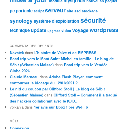
nas
mysql
module
nouvel an
paquet
serveur
pc portable
script
site
ssd
stockage
sécurité
synology
système d'exploitation
wordpress
update
voyage
technique
vidéo
upgrade
COMMENTAIRES RÉCENTS
Novatek
dans
L’histoire de Valve et de EMPRESS
Road trip vers le Mont-Saint-Michel en famille | Le blog de
Séb ! (Sébastien Maisse)
dans
Road trip vers le Vendée
Globe 2024
Claude Marneau
dans
Adobe Flash Player, comment
contourner le blocage du 12/01/2021 ?
Le nid du coucou par Clifford Stoll | Le blog de Séb !
(Sébastien Maisse)
dans
Clifford Stoll – Comment il a traqué
des hackers collaborant avec le KGB…
volkania
dans
1er avis sur Bbox fibre Wi-Fi 6
MÉTA
Connexion