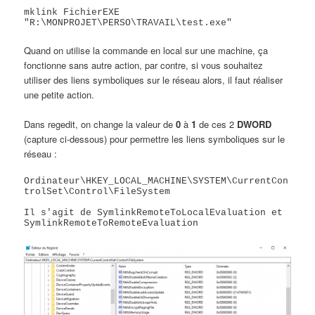
mklink FichierEXE 
"R:\MONPROJET\PERSO\TRAVAIL\test.exe"
Quand on utilise la commande en local sur une machine, ça
fonctionne sans autre action, par contre, si vous souhaitez
utiliser des liens symboliques sur le réseau alors, il faut réaliser
une petite action.
Dans regedit, on change la valeur de
0
à
1
de ces 2
DWORD
(capture ci-dessous) pour permettre les liens symboliques sur le
réseau :
Ordinateur\HKEY_LOCAL_MACHINE\SYSTEM\CurrentCon
trolSet\Control\FileSystem

Il s'agit de SymlinkRemoteToLocalEvaluation et 
SymlinkRemoteToRemoteEvaluation