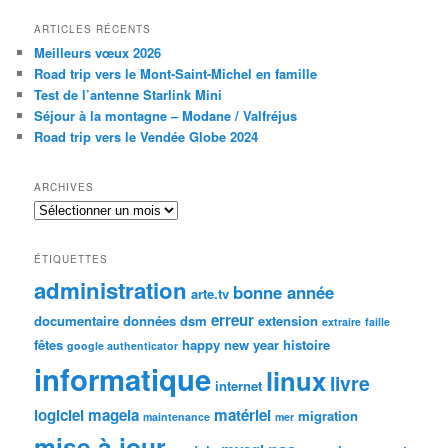
ARTICLES RÉCENTS
Meilleurs vœux 2026
Road trip vers le Mont-Saint-Michel en famille
Test de l’antenne Starlink Mini
Séjour à la montagne – Modane / Valfréjus
Road trip vers le Vendée Globe 2024
ARCHIVES
Archives
ÉTIQUETTES
administration
bonne année
arte.tv
erreur
documentaire
données
dsm
extension
extraire
faille
fêtes
happy new year
histoire
google authenticator
informatique
linux
livre
internet
logiciel
mageia
matériel
migration
maintenance
mer
mise à jour