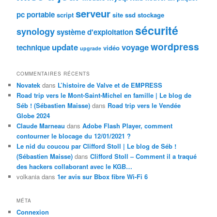
serveur
pc portable
script
site
ssd
stockage
sécurité
synology
système d'exploitation
wordpress
update
voyage
technique
vidéo
upgrade
COMMENTAIRES RÉCENTS
Novatek
dans
L’histoire de Valve et de EMPRESS
Road trip vers le Mont-Saint-Michel en famille | Le blog de
Séb ! (Sébastien Maisse)
dans
Road trip vers le Vendée
Globe 2024
Claude Marneau
dans
Adobe Flash Player, comment
contourner le blocage du 12/01/2021 ?
Le nid du coucou par Clifford Stoll | Le blog de Séb !
(Sébastien Maisse)
dans
Clifford Stoll – Comment il a traqué
des hackers collaborant avec le KGB…
volkania
dans
1er avis sur Bbox fibre Wi-Fi 6
MÉTA
Connexion