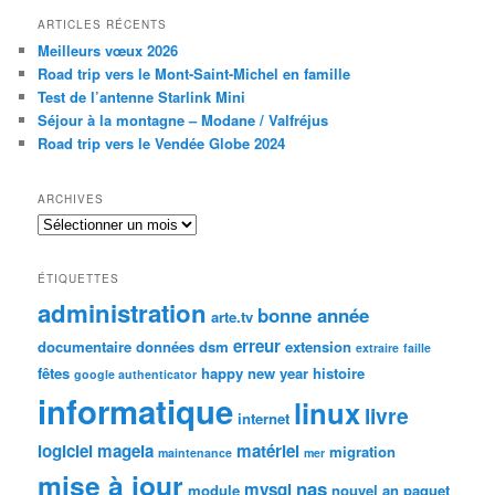
ARTICLES RÉCENTS
Meilleurs vœux 2026
Road trip vers le Mont-Saint-Michel en famille
Test de l’antenne Starlink Mini
Séjour à la montagne – Modane / Valfréjus
Road trip vers le Vendée Globe 2024
ARCHIVES
Archives
ÉTIQUETTES
administration
bonne année
arte.tv
erreur
documentaire
données
dsm
extension
extraire
faille
fêtes
happy new year
histoire
google authenticator
informatique
linux
livre
internet
logiciel
mageia
matériel
migration
maintenance
mer
mise à jour
nas
mysql
module
nouvel an
paquet