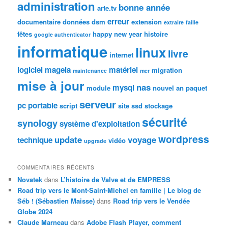
administration
bonne année
arte.tv
erreur
documentaire
données
dsm
extension
extraire
faille
fêtes
happy new year
histoire
google authenticator
informatique
linux
livre
internet
logiciel
mageia
matériel
migration
maintenance
mer
mise à jour
nas
mysql
module
nouvel an
paquet
serveur
pc portable
script
site
ssd
stockage
sécurité
synology
système d'exploitation
wordpress
update
voyage
technique
vidéo
upgrade
COMMENTAIRES RÉCENTS
Novatek
dans
L’histoire de Valve et de EMPRESS
Road trip vers le Mont-Saint-Michel en famille | Le blog de
Séb ! (Sébastien Maisse)
dans
Road trip vers le Vendée
Globe 2024
Claude Marneau
dans
Adobe Flash Player, comment