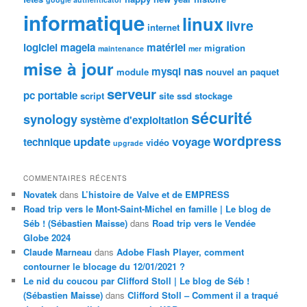
informatique
linux
livre
internet
logiciel
mageia
matériel
migration
maintenance
mer
mise à jour
nas
mysql
module
nouvel an
paquet
serveur
pc portable
script
site
ssd
stockage
sécurité
synology
système d'exploitation
wordpress
update
voyage
technique
vidéo
upgrade
COMMENTAIRES RÉCENTS
Novatek
dans
L’histoire de Valve et de EMPRESS
Road trip vers le Mont-Saint-Michel en famille | Le blog de
Séb ! (Sébastien Maisse)
dans
Road trip vers le Vendée
Globe 2024
Claude Marneau
dans
Adobe Flash Player, comment
contourner le blocage du 12/01/2021 ?
Le nid du coucou par Clifford Stoll | Le blog de Séb !
(Sébastien Maisse)
dans
Clifford Stoll – Comment il a traqué