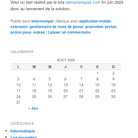
Voici un test réalisé par le site
lesnumeriques.com
fin juin 2023
donc au lancement de la solution.
Publié dans
Informatique
|
Marqué avec
application mobile
,
extension
,
gestionnaire de mots de passe
,
promotion
,
proton
,
proton pass
,
suisse
|
Laisser un commentaire
CALENDRIER
AOÛT 2026
L
M
M
J
V
S
D
1
2
3
4
5
6
7
8
9
10
11
12
13
14
15
16
17
18
19
20
21
22
23
24
25
26
27
28
29
30
31
« Jan
CATÉGORIES
Informatique
Les nouvelles