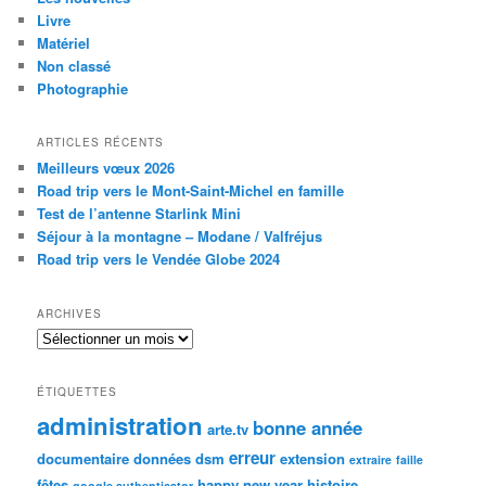
Livre
Matériel
Non classé
Photographie
ARTICLES RÉCENTS
Meilleurs vœux 2026
Road trip vers le Mont-Saint-Michel en famille
Test de l’antenne Starlink Mini
Séjour à la montagne – Modane / Valfréjus
Road trip vers le Vendée Globe 2024
ARCHIVES
Archives
ÉTIQUETTES
administration
bonne année
arte.tv
erreur
documentaire
données
dsm
extension
extraire
faille
fêtes
happy new year
histoire
google authenticator