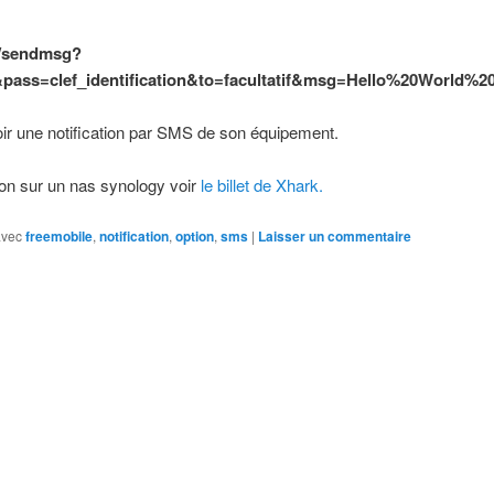
fr/sendmsg?
e&pass=clef_identification&to=facultatif&msg=Hello%20World%20
oir une notification par SMS de son équipement.
tion sur un nas synology voir
le billet de Xhark.
avec
freemobile
,
notification
,
option
,
sms
|
Laisser un commentaire