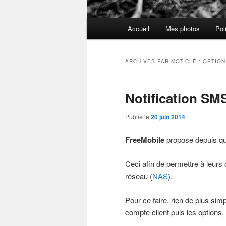
Menu
Accueil
Mes photos
Pol
principal
ARCHIVES PAR MOT-CLÉ :
OPTION
Notification SM
Publié le
20 juin 2014
FreeMobile
propose depuis que
Ceci afin de permettre à leurs 
réseau (
NAS
).
Pour ce faire, rien de plus sim
compte client puis les options, 