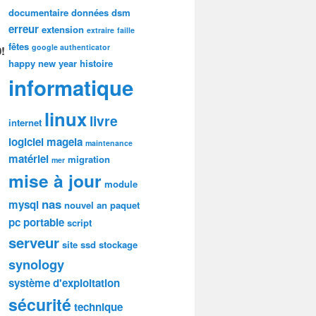
documentaire
données
dsm
erreur
extension
extraire
faille
fêtes
google authenticator
!
happy new year
histoire
informatique
linux
livre
internet
logiciel
mageia
maintenance
matériel
migration
mer
mise à jour
module
nas
mysql
nouvel an
paquet
pc portable
script
serveur
site
ssd
stockage
synology
système d'exploitation
sécurité
technique