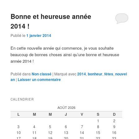
Bonne et heureuse année
2014 !
Publié le
1 janvier 2014
En cette nouvelle année qui commence, je vous souhaite
beaucoup de bonnes choses ainsi qu’une bonne et heureuse
année 2014 !
Publié dans
Non classé
|
Marqué avec
2014
,
bonheur
,
fêtes
,
nouvel
an
|
Laisser un commentaire
CALENDRIER
AOÛT 2026
L
M
M
J
V
S
D
1
2
3
4
5
6
7
8
9
10
11
12
13
14
15
16
17
18
19
20
21
22
23