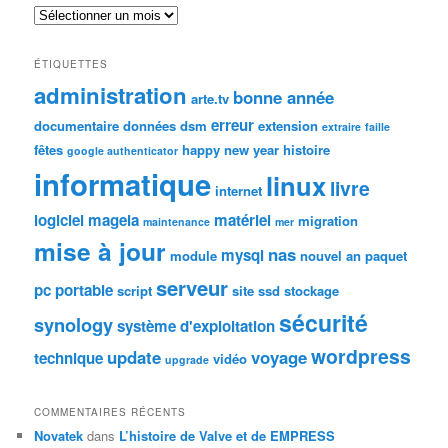
Archives
ÉTIQUETTES
administration
bonne année
arte.tv
erreur
documentaire
données
dsm
extension
extraire
faille
fêtes
happy new year
histoire
google authenticator
informatique
linux
livre
internet
logiciel
mageia
matériel
migration
maintenance
mer
mise à jour
nas
mysql
module
nouvel an
paquet
serveur
pc portable
script
site
ssd
stockage
sécurité
synology
système d'exploitation
wordpress
update
voyage
technique
vidéo
upgrade
COMMENTAIRES RÉCENTS
Novatek
dans
L’histoire de Valve et de EMPRESS