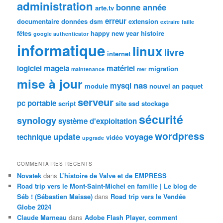
administration
bonne année
arte.tv
erreur
documentaire
données
dsm
extension
extraire
faille
fêtes
happy new year
histoire
google authenticator
informatique
linux
livre
internet
logiciel
mageia
matériel
migration
maintenance
mer
mise à jour
nas
mysql
module
nouvel an
paquet
serveur
pc portable
script
site
ssd
stockage
sécurité
synology
système d'exploitation
wordpress
update
voyage
technique
vidéo
upgrade
COMMENTAIRES RÉCENTS
Novatek
dans
L’histoire de Valve et de EMPRESS
Road trip vers le Mont-Saint-Michel en famille | Le blog de
Séb ! (Sébastien Maisse)
dans
Road trip vers le Vendée
Globe 2024
Claude Marneau
dans
Adobe Flash Player, comment