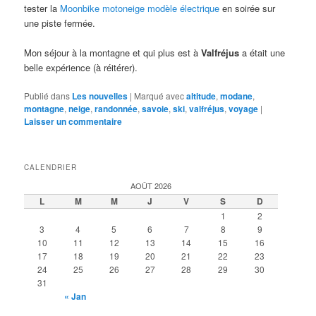
tester la
Moonbike motoneige modèle électrique
en soirée sur
une piste fermée.
Mon séjour à la montagne et qui plus est à
Valfréjus
a était une
belle expérience (à réitérer).
Publié dans
Les nouvelles
|
Marqué avec
altitude
,
modane
,
montagne
,
neige
,
randonnée
,
savoie
,
ski
,
valfréjus
,
voyage
|
Laisser un commentaire
CALENDRIER
AOÛT 2026
L
M
M
J
V
S
D
1
2
3
4
5
6
7
8
9
10
11
12
13
14
15
16
17
18
19
20
21
22
23
24
25
26
27
28
29
30
31
« Jan