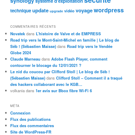
synology
système d'exploitation
wordpress
update
voyage
technique
vidéo
upgrade
COMMENTAIRES RÉCENTS
Novatek
dans
L’histoire de Valve et de EMPRESS
Road trip vers le Mont-Saint-Michel en famille | Le blog de
Séb ! (Sébastien Maisse)
dans
Road trip vers le Vendée
Globe 2024
Claude Marneau
dans
Adobe Flash Player, comment
contourner le blocage du 12/01/2021 ?
Le nid du coucou par Clifford Stoll | Le blog de Séb !
(Sébastien Maisse)
dans
Clifford Stoll – Comment il a traqué
des hackers collaborant avec le KGB…
volkania
dans
1er avis sur Bbox fibre Wi-Fi 6
MÉTA
Connexion
Flux des publications
Flux des commentaires
Site de WordPress-FR