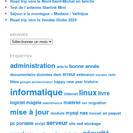
Road trip vers le Mont-Saint-Michel en famille
Test de l’antenne Starlink Mini
Séjour à la montagne – Modane / Valfréjus
Road trip vers le Vendée Globe 2024
ARCHIVES
Archives
ÉTIQUETTES
administration
bonne année
arte.tv
erreur
documentaire
données
dsm
extension
extraire
faille
fêtes
happy new year
histoire
google authenticator
informatique
linux
livre
internet
logiciel
mageia
matériel
migration
maintenance
mer
mise à jour
nas
mysql
module
nouvel an
paquet
serveur
pc portable
script
site
ssd
stockage
sécurité