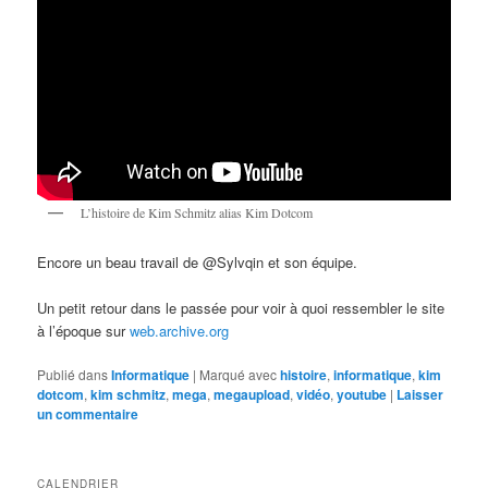
L’histoire de Kim Schmitz alias Kim Dotcom
Encore un beau travail de @Sylvqin et son équipe.
Un petit retour dans le passée pour voir à quoi ressembler le site
à l’époque sur
web.archive.org
Publié dans
Informatique
|
Marqué avec
histoire
,
informatique
,
kim
dotcom
,
kim schmitz
,
mega
,
megaupload
,
vidéo
,
youtube
|
Laisser
un commentaire
CALENDRIER