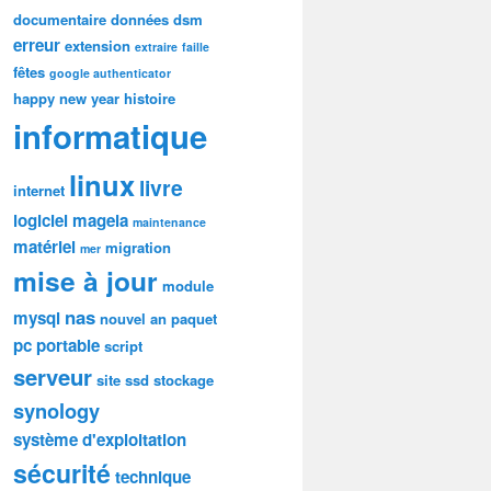
documentaire
données
dsm
erreur
extension
extraire
faille
fêtes
google authenticator
happy new year
histoire
informatique
linux
livre
internet
logiciel
mageia
maintenance
matériel
migration
mer
mise à jour
module
nas
mysql
nouvel an
paquet
pc portable
script
serveur
site
ssd
stockage
synology
système d'exploitation
sécurité
technique