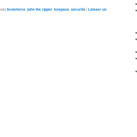
avec
bruteforce
,
john the ripper
,
keepass
,
sécurité
|
Laisser un