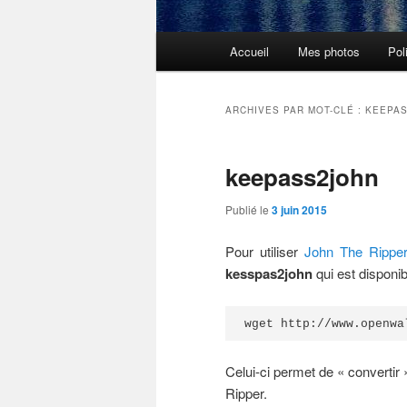
Menu
Accueil
Mes photos
Pol
principal
ARCHIVES PAR MOT-CLÉ :
KEEPA
keepass2john
Publié le
3 juin 2015
Pour utiliser
John The Rippe
kesspas2john
qui est disponib
wget http://www.openwa
Celui-ci permet de « convertir 
Ripper.