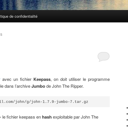
itique de confidentialité
SS
r
avec un fichier
Keepass
, on doit utiliser le programme
le dans l’archive
Jumbo
de John The Ripper.
ll.com/john/g/john-1.7.9-jumbo-7.tar.gz
» le fichier keepass en
hash
exploitable par John The