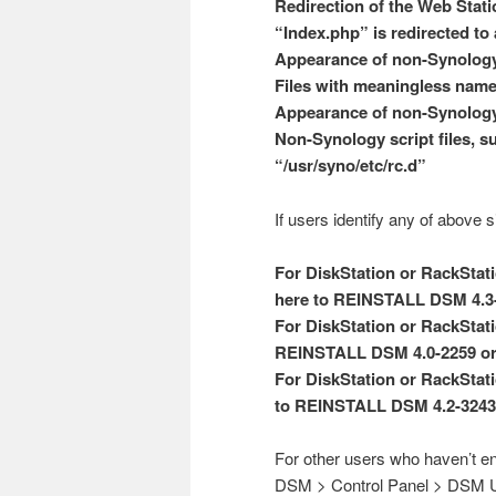
Redirection of the Web Stati
“Index.php” is redirected t
Appearance of non-Synolog
Files with meaningless name
Appearance of non-Synology s
Non-Synology script files, s
“/usr/syno/etc/rc.d”
If users identify any of above s
For DiskStation or RackStati
here to REINSTALL DSM 4.3
For DiskStation or RackStat
REINSTALL DSM 4.0-2259 or
For DiskStation or RackStat
to REINSTALL DSM 4.2-3243
For other users who haven’t 
DSM > Control Panel > DSM Up