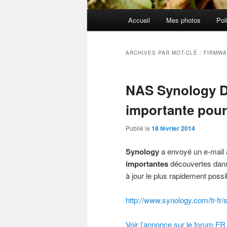
Menu
Accueil
Mes photos
Pol
principal
ARCHIVES PAR MOT-CLÉ :
FIRMW
NAS Synology D
importante pour 
Publié le
18 février 2014
Synology
a envoyé un e-mail 
importantes
découvertes dans 
à jour le plus rapidement possi
http://www.synology.com/fr-fr
Voir l’annonce sur le forum FR