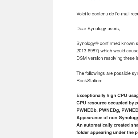
Voici le contenu de l’e-mail re
Dear Synology users,
Synology® confirmed known s
2013-6987) which would cause
DSM version resolving these i
The followings are possible s
RackStation:
Exceptionally high CPU usag
CPU resource occupied by p
PWNEDb, PWNEDg, PWNEDm, 
Appearance of non-Synology
An automatically created sh
folder appearing under the 