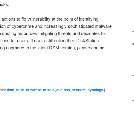
acks.
ions to fix vulnerability at the point of identifying
ation of cybercrime and increasingly sophisticated malware
 casting resources mitigating threats and dedicates to
ions for users. If users still notice their DiskStation
ing upgraded to the latest DSM version, please contact
avec
dsm
,
faille
,
firmware
,
mise à jour
,
nas
,
sécurité
,
synology
|