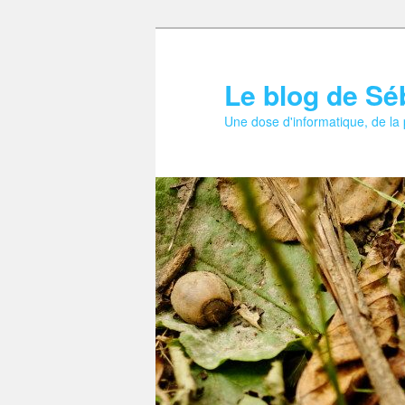
Aller
Aller
au
au
contenu
contenu
Le blog de Sé
principal
secondaire
Une dose d'informatique, de la