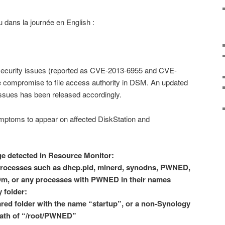
çu dans la journée en English :
ecurity issues (reported as CVE-2013-6955 and CVE-
 compromise to file access authority in DSM. An updated
ssues has been released accordingly.
ymptoms to appear on affected DiskStation and
e detected in Resource Monitor:
rocesses such as dhcp.pid, minerd, synodns, PWNED,
or any processes with PWNED in their names
 folder:
ared folder with the name “startup”, or a non-Synology
path of “/root/PWNED”