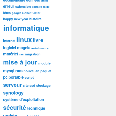
documentaire
données
dsm
erreur
extension
extraire
faille
fêtes
google authenticator
happy new year
histoire
informatique
linux
livre
internet
logiciel
mageia
maintenance
matériel
migration
mer
mise à jour
module
nas
mysql
nouvel an
paquet
pc portable
script
serveur
site
ssd
stockage
synology
système d'exploitation
sécurité
technique
update
vidéo