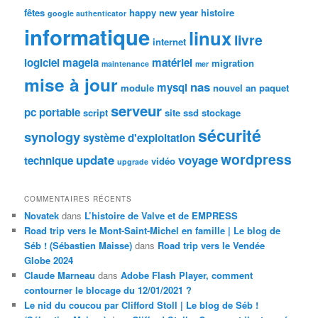
fêtes
happy new year
histoire
google authenticator
informatique
linux
livre
internet
logiciel
mageia
matériel
migration
maintenance
mer
mise à jour
nas
mysql
module
nouvel an
paquet
serveur
pc portable
script
site
ssd
stockage
sécurité
synology
système d'exploitation
wordpress
update
voyage
technique
vidéo
upgrade
COMMENTAIRES RÉCENTS
Novatek
dans
L’histoire de Valve et de EMPRESS
Road trip vers le Mont-Saint-Michel en famille | Le blog de
Séb ! (Sébastien Maisse)
dans
Road trip vers le Vendée
Globe 2024
Claude Marneau
dans
Adobe Flash Player, comment
contourner le blocage du 12/01/2021 ?
Le nid du coucou par Clifford Stoll | Le blog de Séb !