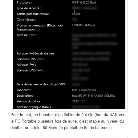
Pour le test, un transfert d’un fichier de 2,4 Go (Iso) du NAS vers
le PC Portable plusieurs fois de suite, c’est stable au niveau du
débit et on atteint 60 Mo/s (le pc était en fin de batterie) :