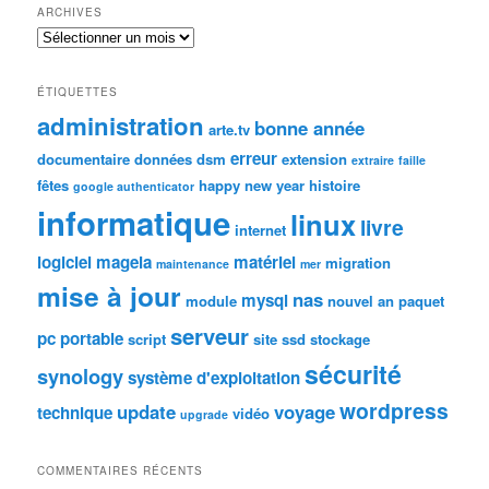
ARCHIVES
Archives
ÉTIQUETTES
administration
bonne année
arte.tv
erreur
documentaire
données
dsm
extension
extraire
faille
fêtes
happy new year
histoire
google authenticator
informatique
linux
livre
internet
logiciel
mageia
matériel
migration
maintenance
mer
mise à jour
nas
mysql
module
nouvel an
paquet
serveur
pc portable
script
site
ssd
stockage
sécurité
synology
système d'exploitation
wordpress
update
voyage
technique
vidéo
upgrade
COMMENTAIRES RÉCENTS