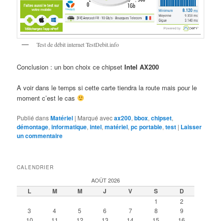
Test de débit internet TestDebit.info
Conclusion : un bon choix ce chipset
Intel AX200
A voir dans le temps si cette carte tiendra la route mais pour le
moment c’est le cas
Publié dans
Matériel
|
Marqué avec
ax200
,
bbox
,
chipset
,
démontage
,
informatique
,
intel
,
matériel
,
pc portable
,
test
|
Laisser
un commentaire
CALENDRIER
AOÛT 2026
L
M
M
J
V
S
D
1
2
3
4
5
6
7
8
9
10
11
12
13
14
15
16