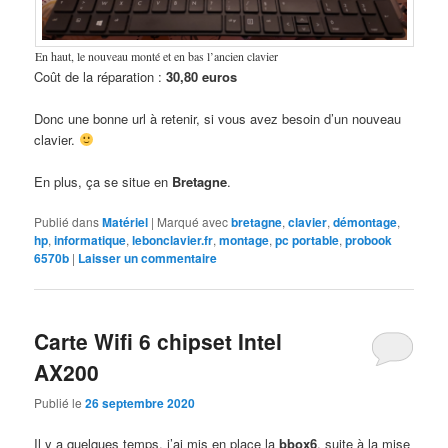
En haut, le nouveau monté et en bas l’ancien clavier
Coût de la réparation :
30,80 euros
Donc une bonne url à retenir, si vous avez besoin d’un nouveau
clavier.
En plus, ça se situe en
Bretagne
.
Publié dans
Matériel
|
Marqué avec
bretagne
,
clavier
,
démontage
,
hp
,
informatique
,
lebonclavier.fr
,
montage
,
pc portable
,
probook
6570b
|
Laisser un commentaire
Carte Wifi 6 chipset Intel
AX200
Publié le
26 septembre 2020
Il y a quelques temps, j’ai mis en place la
bbox6
, suite à la mise