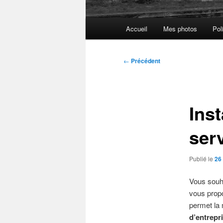
Menu
Accueil
Mes photos
Pol
principal
Navigation
←
Précédent
des
articles
Inst
ser
Publié le
26 
Vous souhai
vous propo
permet la 
d’entrepr