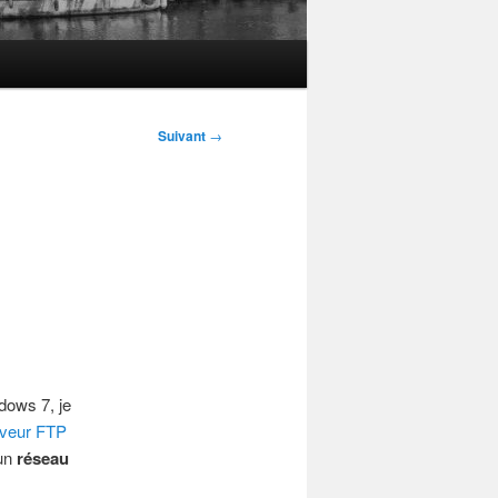
Suivant
→
ows 7, je
veur
FTP
 un
réseau