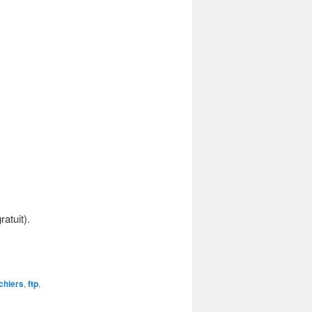
ratuit).
ichiers
,
ftp
,