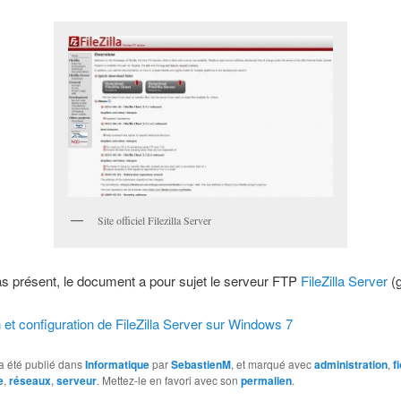
Site officiel Filezilla Server
s présent, le document a pour sujet le serveur FTP
FileZilla Server
(g
on et configuration de FileZilla Server sur Windows 7
a été publié dans
Informatique
par
SebastienM
, et marqué avec
administration
,
f
e
,
réseaux
,
serveur
. Mettez-le en favori avec son
permalien
.