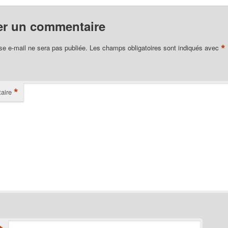
er un commentaire
*
se e-mail ne sera pas publiée.
Les champs obligatoires sont indiqués avec
*
aire