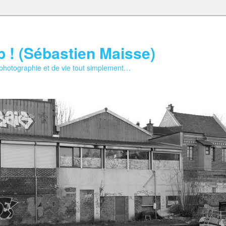
b ! (Sébastien Maisse)
 photographie et de vie tout simplement…