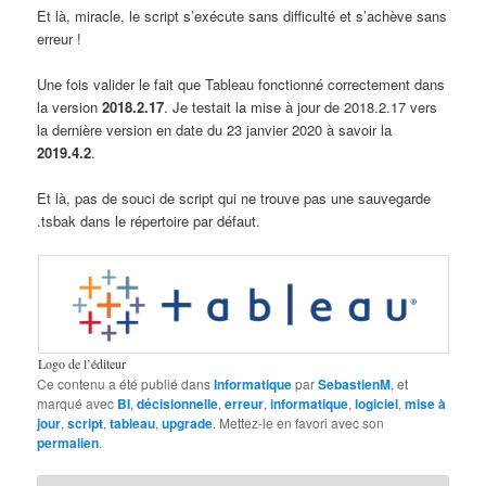
Et là, miracle, le script s’exécute sans difficulté et s’achève sans
erreur !
Une fois valider le fait que Tableau fonctionné correctement dans
la version
2018.2.17
. Je testait la mise à jour de 2018.2.17 vers
la dernière version en date du 23 janvier 2020 à savoir la
2019.4.2
.
Et là, pas de souci de script qui ne trouve pas une sauvegarde
.tsbak dans le répertoire par défaut.
Logo de l’éditeur
Ce contenu a été publié dans
Informatique
par
SebastienM
, et
marqué avec
BI
,
décisionnelle
,
erreur
,
informatique
,
logiciel
,
mise à
jour
,
script
,
tableau
,
upgrade
. Mettez-le en favori avec son
permalien
.