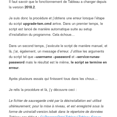
Il faut savoir que le fonctionnement de Tableau a changer depuis
la version
2018.2
.
Je suis donc la procédure et j’obtiens une erreur lorsque l’étape
du script
upgrade-tsm.cmd
arrive. Dans un premier temps, le
script est lancé de manière automatique suite au setup
d’installation du programme. Cela échoue…
Dans un second temps, j’exécute le script de manière manuel, et
là, j’ai, également, un message d’erreur. J’utilise les arguments
du script tel que
–username
–password
et
–service-runas-
password
mais le résultat est le même,
le script se termine en
erreur
.
Après plusieurs essais qui finissent tous dans les choux…
Je relis la procédure et là, j’y découvre ceci :
Le fichier de sauvegarde créé par la désinstallation est utilisé
ultérieurement, pour la mise à niveau, et est enregistré sous la
forme de uninstall-version.tsbak dans le répertoire de données
Tableau par défaut :
C:\ProgramData\Tableau\Tableau Server
.