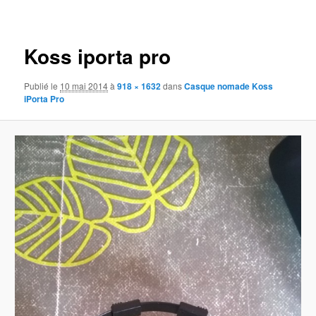
des
images
Koss iporta pro
Publié le
10 mai 2014
à
918 × 1632
dans
Casque nomade Koss
iPorta Pro